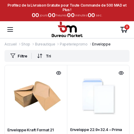
Profitez de la Livraison Gratuite pour Toute Commande de 500 MAD et
Plus !
00
00
00
00
jours
heures
minutes
sec.
0
Accueil
Shop
Bureautique
Papeteriepromo
Enveloppe
Filtre
Tri
Enveloppe 22.9×32.4 – Prima
Enveloppe Kraft Format 21