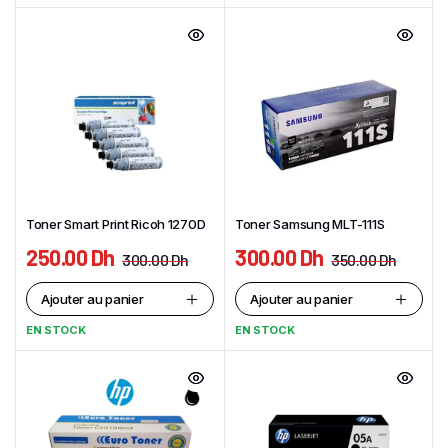
Toner Smart Print Ricoh 1270D
Toner Samsung MLT-111S
250.00
Dh
300.00
Dh
300.00
Dh
350.00
Dh
Ajouter au panier
Ajouter au panier
EN STOCK
EN STOCK