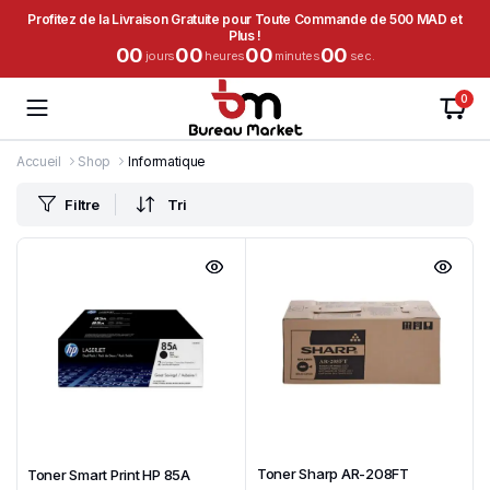
Profitez de la Livraison Gratuite pour Toute Commande de 500 MAD et
Plus !
00
00
00
00
jours
heures
minutes
sec.
0
Accueil
Shop
Informatique
Filtre
Tri
Toner Sharp AR-208FT
Toner Smart Print HP 85A