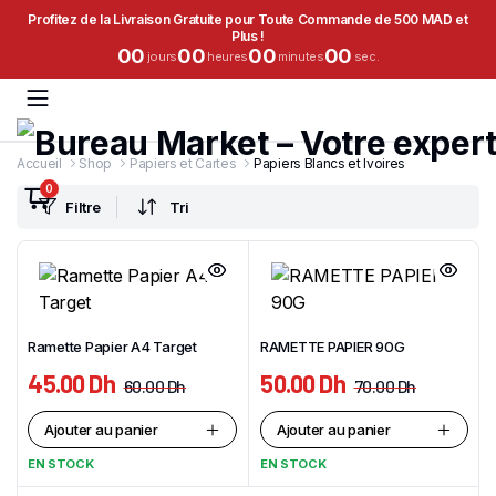
Profitez de la Livraison Gratuite pour Toute Commande de 500 MAD et
Plus !
00
00
00
00
jours
heures
minutes
sec.
Accueil
Shop
Papiers et Cartes
Papiers Blancs et Ivoires
0
Filtre
Tri
Ramette Papier A4 Target
RAMETTE PAPIER 90G
45.00
Dh
50.00
Dh
60.00
Dh
70.00
Dh
Ajouter au panier
Ajouter au panier
EN STOCK
EN STOCK